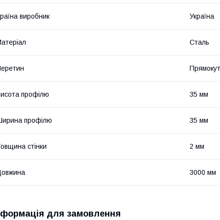
раїна виробник
Україна
атеріал
Сталь
Перетин
Прямоку
исота профілю
35 мм
Ширина профілю
35 мм
овщина стінки
2 мм
Довжина
3000 мм
нформація для замовлення