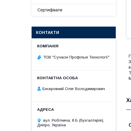
Сертифікати
КОНТАКТИ
П
ТОВ "Сучасні Профільні Технології"
З
і
Т
М
Бескровний Олег Володимирович
Х
вул. Робітнича, 8 Б (бухгалтерія),
Дніпро, Україна