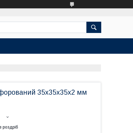
форований 35х35х35х2 мм
в роздріб