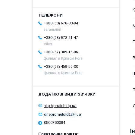
К
+380 (50) 676-00-94
М
загальний
+380 (98) 672-21-47
Viber
+380 (67) 389-16-86
В
филиал в Кривом Роге
+380 (63) 459-56-00
филиал в Кривом Роге
Т
http://profteh.dp.ua
dneprometold1@i.ua
0506760094
І
Електронна пошта