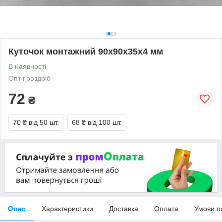
Куточок монтажний 90х90х35х4 мм
В наявності
Опт і роздріб
72
₴
70 ₴
від 50 шт.
68 ₴
від 100 шт.
Опис
Характеристики
Доставка
Оплата
Умови п