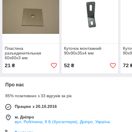
Пластина
Куточок монтажний
Куто
разъединительная
90х90х35х4 мм
90х
60х60х3 мм
21
52
72
₴
₴
Про нас
85% позитивних з 33 відгуків за рік
Працює з 20.10.2016
м. Дніпро
вул. Робітнича, 8 Б (бухгалтерія), Дніпро, Україна