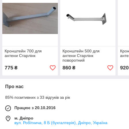
Кронштейн 700 для
Кронштейн 500 для
Крон
антени Старлінк
антени Старлінк
анте
поворотний
775
860
920
₴
₴
Про нас
85% позитивних з 33 відгуків за рік
Працює з 20.10.2016
м. Дніпро
вул. Робітнича, 8 Б (бухгалтерія), Дніпро, Україна