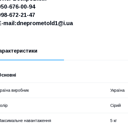
050-676-00-94
098-672-21-47
E-mail:dneprometold1@i.ua
арактеристики
Основні
раїна виробник
Україна
олір
Сірий
аксимальне навантаження
5 кг