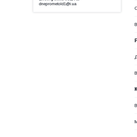
dneprometold1@i.ua
В
В
В
М