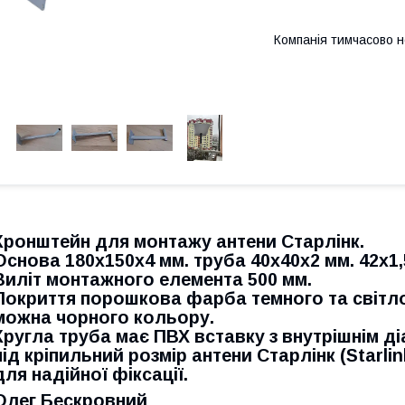
Компанія тимчасово 
Кронштейн для монтажу антени Старлінк.
Основа 180х150х4 мм. труба 40х40х2 мм. 42х1,
Виліт монтажного елемента 500 мм.
Покриття порошкова фарба темного та світло
можна чорного кольору.
Кругла труба має ПВХ вставку з внутрішнім д
під кріпильний розмір антени Старлінк (Starli
для надійної фіксації.
Олег Бескровний