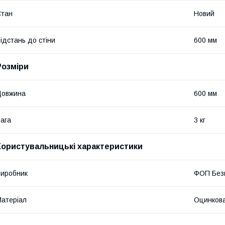
Стан
Новий
ідстань до стіни
600 мм
Розміри
Довжина
600 мм
ага
3 кг
Користувальницькі характеристики
иробник
ФОП Безк
атеріал
Оцинкова