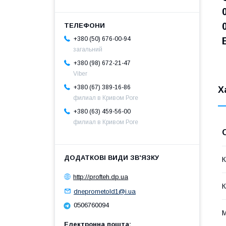
+380 (50) 676-00-94
загальний
+380 (98) 672-21-47
Viber
+380 (67) 389-16-86
Х
филиал в Кривом Роге
+380 (63) 459-56-00
филиал в Кривом Роге
К
http://profteh.dp.ua
К
dneprometold1@i.ua
0506760094
М
Електронна пошта