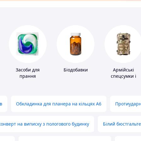
Засоби для
Біодобавки
Армійські
прання
спецсумки і
рюкзаки
в
Обкладинка для планера на кільцях А6
Протиударн
нверт на виписку з пологового будинку
Білий бюстгальт