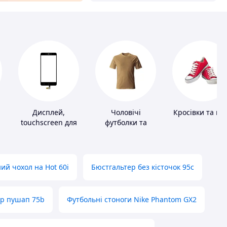
Дисплей,
Чоловічі
Кросівки та ке
touchscreen для
футболки та
телефонів
майки
ий чохол на Hot 60i
Бюстгальтер без кісточок 95с
ер пушап 75b
Футбольні стоноги Nike Phantom GX2