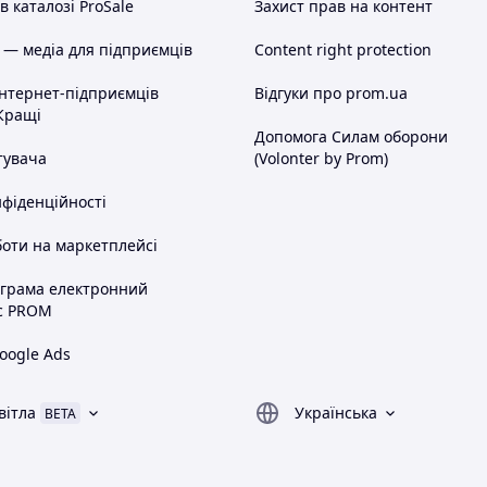
 каталозі ProSale
Захист прав на контент
 — медіа для підприємців
Content right protection
інтернет-підприємців
Відгуки про prom.ua
Кращі
Допомога Силам оборони
тувача
(Volonter by Prom)
нфіденційності
оти на маркетплейсі
ограма електронний
с PROM
oogle Ads
вітла
Українська
BETA