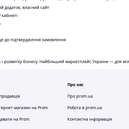
й додаток, власний сайт
 кабінеті
в
ще до підтвердження замовлення
 і розвитку бізнесу. Найбільший маркетплейс України — для міл
Про нас
 продавців
Про prom.ua
тернет-магазин
на Prom
Робота в prom.ua
авати на Prom
Контактна інформація