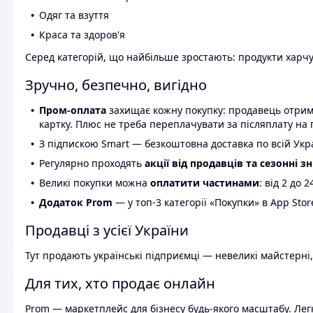
Одяг та взуття
Краса та здоров'я
Серед категорій, що найбільше зростають: продукти харчув
Зручно, безпечно, вигідно
Пром-оплата
захищає кожну покупку: продавець отриму
картку. Плюс не треба переплачувати за післяплату на 
З підпискою Smart — безкоштовна доставка по всій Украї
Регулярно проходять
акції від продавців та сезонні з
Великі покупки можна
оплатити частинами
: від 2 до 
Додаток Prom
— у топ-3 категорії «Покупки» в App Stor
Продавці з усієї України
Тут продають українські підприємці — невеликі майстерні,
Для тих, хто продає онлайн
Prom — маркетплейс для бізнесу будь-якого масштабу. Легк