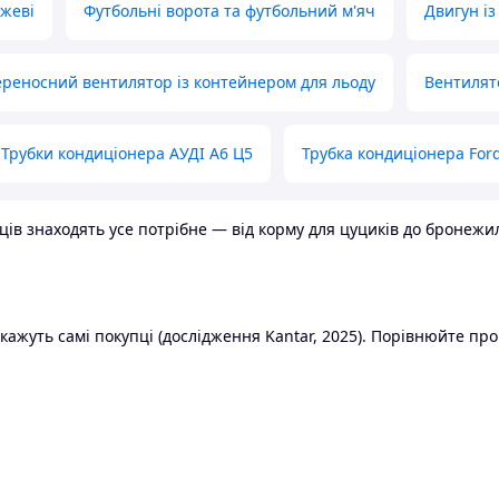
ожеві
Футбольні ворота та футбольний м'яч
Двигун із
реносний вентилятор із контейнером для льоду
Вентилят
Трубки кондиціонера АУДІ А6 Ц5
Трубка кондиціонера Ford
в знаходять усе потрібне — від корму для цуциків до бронежилет
ажуть самі покупці (дослідження Kantar, 2025). Порівнюйте пропо