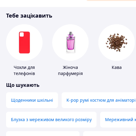
Матеріали для ремонту
Тебе зацікавить
Спорт і відпочинок
Чохли для
Жіноча
Кава
телефонів
парфумерія
Що шукають
Щоденники шкільні
K-pop румі костюм для аніматорі
Блузка з мереживом великого розміру
Мереживний ко