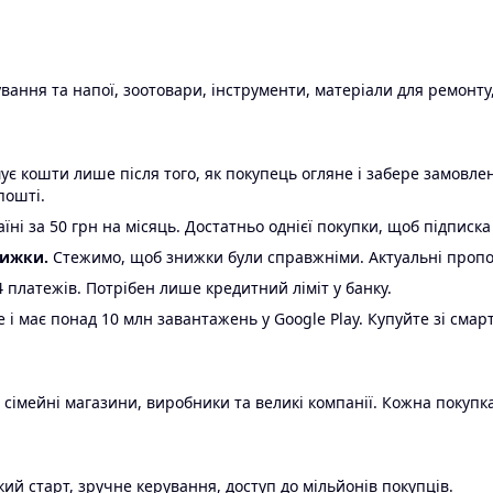
ання та напої, зоотовари, інструменти, матеріали для ремонту,
є кошти лише після того, як покупець огляне і забере замовл
пошті.
ні за 50 грн на місяць. Достатньо однієї покупки, щоб підписка
нижки.
Стежимо, щоб знижки були справжніми. Актуальні пропози
24 платежів. Потрібен лише кредитний ліміт у банку.
e і має понад 10 млн завантажень у Google Play. Купуйте зі смар
 сімейні магазини, виробники та великі компанії. Кожна покупка
ий старт, зручне керування, доступ до мільйонів покупців.