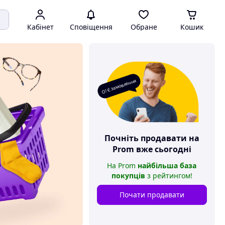
Кабінет
Сповіщення
Обране
Кошик
О! Є замовлення
Почніть продавати на
Prom
вже сьогодні
На
Prom
найбільша база
покупців
з рейтингом
!
Почати продавати