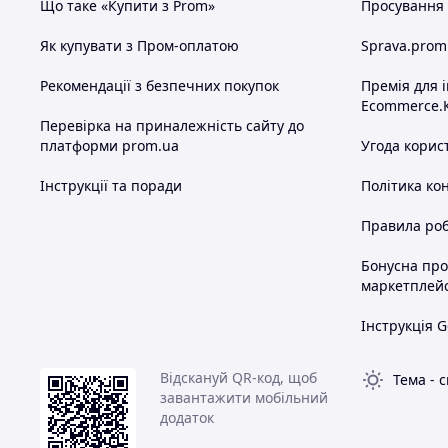
Що таке «Купити з Prom»
Просування в
Як купувати з Пром-оплатою
Sprava.prom
Рекомендації з безпечних покупок
Премія для 
Ecommerce.
Перевірка на приналежність сайту до
платформи prom.ua
Угода корис
Інструкції та поради
Політика ко
Правила роб
Бонусна пр
маркетплей
Інструкція G
Відскануй QR-код, щоб
Тема
-
с
завантажити мобільний
додаток