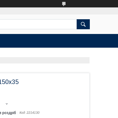
150х35
в роздріб
Код:
2214130