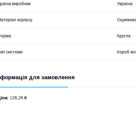
раїна виробник
Україна
атеріал корпусу
Оцинкова
Форма
Кругла
ип системи
Короб м
нформація для замовлення
іна:
128,28 ₴