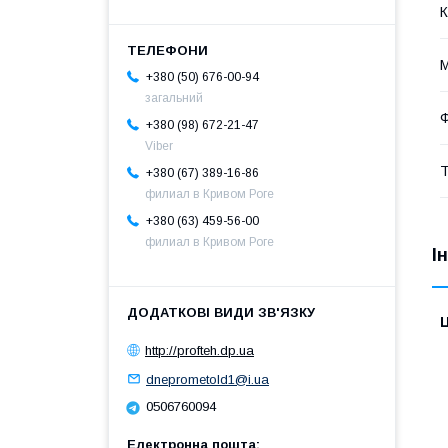
К
М
+380 (50) 676-00-94
загальний
+380 (98) 672-21-47
Viber
Т
+380 (67) 389-16-86
филиал в Кривом Роге
+380 (63) 459-56-00
филиал в Кривом Роге
І
Ц
http://profteh.dp.ua
dneprometold1@i.ua
0506760094
Електронна пошта