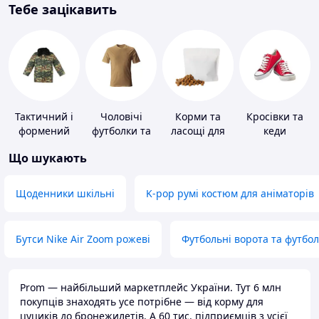
Тебе зацікавить
Тактичний і
Чоловічі
Корми та
Кросівки та
формений
футболки та
ласощі для
кеди
одяг
майки
домашніх
Що шукають
тварин і
птахів
Щоденники шкільні
K-pop румі костюм для аніматорів
Бутси Nike Air Zoom рожеві
Футбольні ворота та футбо
Prom — найбільший маркетплейс України. Тут 6 млн
покупців знаходять усе потрібне — від корму для
цуциків до бронежилетів. А 60 тис. підприємців з усієї