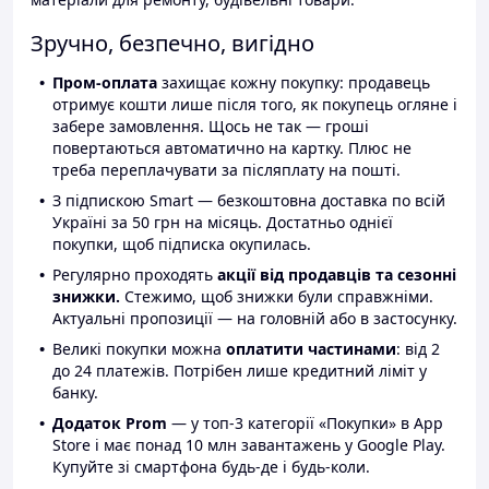
Зручно, безпечно, вигідно
Пром-оплата
захищає кожну покупку: продавець
отримує кошти лише після того, як покупець огляне і
забере замовлення. Щось не так — гроші
повертаються автоматично на картку. Плюс не
треба переплачувати за післяплату на пошті.
З підпискою Smart — безкоштовна доставка по всій
Україні за 50 грн на місяць. Достатньо однієї
покупки, щоб підписка окупилась.
Регулярно проходять
акції від продавців та сезонні
знижки.
Стежимо, щоб знижки були справжніми.
Актуальні пропозиції — на головній або в застосунку.
Великі покупки можна
оплатити частинами
: від 2
до 24 платежів. Потрібен лише кредитний ліміт у
банку.
Додаток Prom
— у топ-3 категорії «Покупки» в App
Store і має понад 10 млн завантажень у Google Play.
Купуйте зі смартфона будь-де і будь-коли.