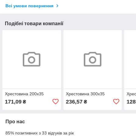
Всі умови повернення
Подібні товари компанії
Хрестовина 200х35
Хрестовина 300х35
Хрес
171,09
236,57
128
₴
₴
Про нас
85% позитивних з 33 відгуків за рік