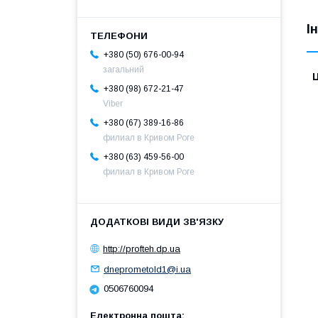
І
+380 (50) 676-00-94
загальний
Ц
+380 (98) 672-21-47
Viber
+380 (67) 389-16-86
филиал в Кривом Роге
+380 (63) 459-56-00
филиал в Кривом Роге
http://profteh.dp.ua
dneprometold1@i.ua
0506760094
Електронна пошта