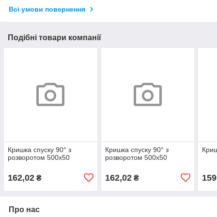
Всі умови повернення
Подібні товари компанії
Кришка спуску 90° з
Кришка спуску 90° з
Криш
розворотом 500х50
розворотом 500х50
162,02
162,02
159
₴
₴
Про нас