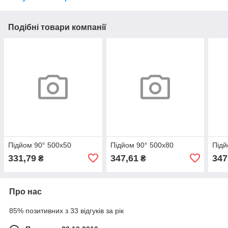
Подібні товари компанії
Підйом 90° 500х50
Підйом 90° 500х80
Підй
331,79
347,61
347
₴
₴
Про нас
85% позитивних з 33 відгуків за рік