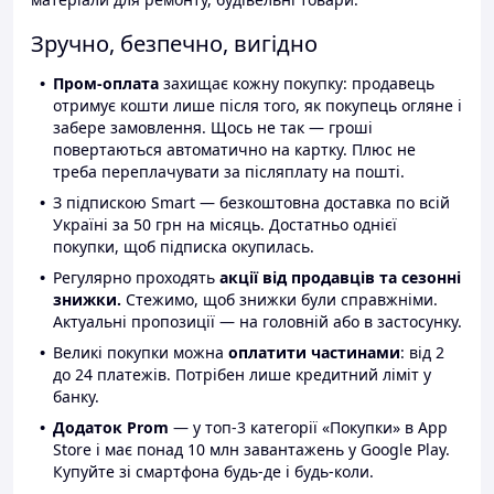
Зручно, безпечно, вигідно
Пром-оплата
захищає кожну покупку: продавець
отримує кошти лише після того, як покупець огляне і
забере замовлення. Щось не так — гроші
повертаються автоматично на картку. Плюс не
треба переплачувати за післяплату на пошті.
З підпискою Smart — безкоштовна доставка по всій
Україні за 50 грн на місяць. Достатньо однієї
покупки, щоб підписка окупилась.
Регулярно проходять
акції від продавців та сезонні
знижки.
Стежимо, щоб знижки були справжніми.
Актуальні пропозиції — на головній або в застосунку.
Великі покупки можна
оплатити частинами
: від 2
до 24 платежів. Потрібен лише кредитний ліміт у
банку.
Додаток Prom
— у топ-3 категорії «Покупки» в App
Store і має понад 10 млн завантажень у Google Play.
Купуйте зі смартфона будь-де і будь-коли.