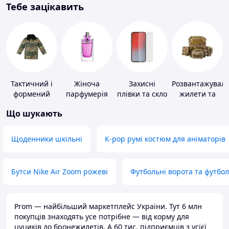
Тебе зацікавить
Тактичний і
Жіноча
Захисні
Розвантажуваль
формений
парфумерія
плівки та скло
жилети та
одяг
для
плитоноски
Що шукають
портативних
без плит
пристроїв
Щоденники шкільні
K-pop румі костюм для аніматорів
Бутси Nike Air Zoom рожеві
Футбольні ворота та футбо
Prom — найбільший маркетплейс України. Тут 6 млн
покупців знаходять усе потрібне — від корму для
цуциків до бронежилетів. А 60 тис. підприємців з усієї