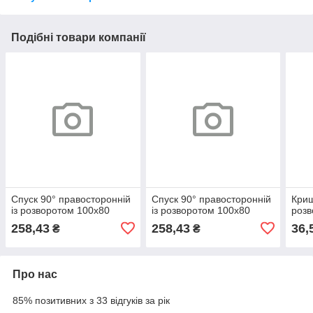
Подібні товари компанії
Спуск 90° правосторонній
Спуск 90° правосторонній
Криш
із розворотом 100х80
із розворотом 100х80
розв
258,43
258,43
36,
₴
₴
Про нас
85% позитивних з 33 відгуків за рік