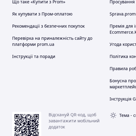
Що таке «Купити з Prom»
Просування в
Як купувати з Пром-оплатою
Sprava.prom
Рекомендації з безпечних покупок
Премія для 
Ecommerce.
Перевірка на приналежність сайту до
платформи prom.ua
Угода корис
Інструкції та поради
Політика ко
Правила роб
Бонусна пр
маркетплей
Інструкція G
Відскануй QR-код, щоб
Тема
-
с
завантажити мобільний
додаток