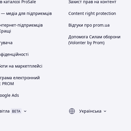
 каталозі ProSale
Захист прав на контент
 — медіа для підприємців
Content right protection
інтернет-підприємців
Відгуки про prom.ua
Кращі
Допомога Силам оборони
тувача
(Volonter by Prom)
нфіденційності
оти на маркетплейсі
ограма електронний
с PROM
oogle Ads
вітла
Українська
BETA