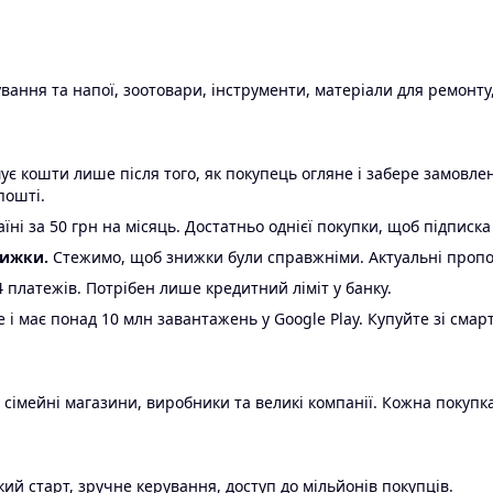
ання та напої, зоотовари, інструменти, матеріали для ремонту,
є кошти лише після того, як покупець огляне і забере замовл
пошті.
ні за 50 грн на місяць. Достатньо однієї покупки, щоб підписка
нижки.
Стежимо, щоб знижки були справжніми. Актуальні пропози
24 платежів. Потрібен лише кредитний ліміт у банку.
e і має понад 10 млн завантажень у Google Play. Купуйте зі смар
 сімейні магазини, виробники та великі компанії. Кожна покупка
ий старт, зручне керування, доступ до мільйонів покупців.