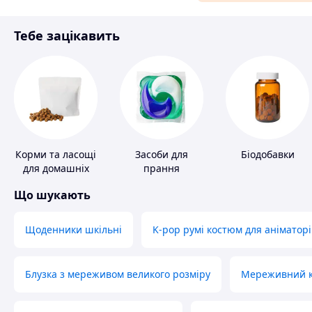
Матеріали для ремонту
Тебе зацікавить
Спорт і відпочинок
Корми та ласощі
Засоби для
Біодобавки
для домашніх
прання
тварин і птахів
Що шукають
Щоденники шкільні
K-pop румі костюм для аніматорі
Блузка з мереживом великого розміру
Мереживний ко