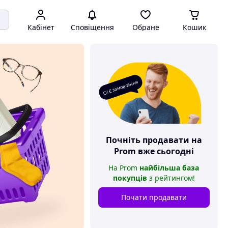
Кабінет
Сповіщення
Обране
Кошик
О! Є замовлення
Почніть продавати на
Prom
вже сьогодні
На
Prom
найбільша база
покупців
з рейтингом
!
Почати продавати