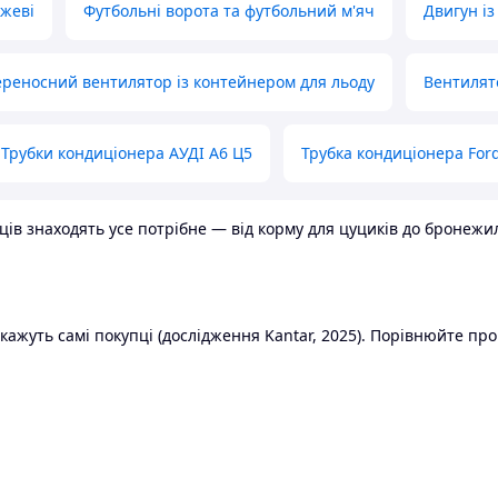
ожеві
Футбольні ворота та футбольний м'яч
Двигун із
реносний вентилятор із контейнером для льоду
Вентилят
Трубки кондиціонера АУДІ А6 Ц5
Трубка кондиціонера Ford
в знаходять усе потрібне — від корму для цуциків до бронежилет
ажуть самі покупці (дослідження Kantar, 2025). Порівнюйте пропо