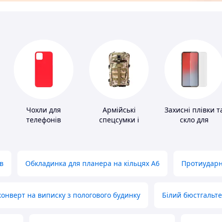
Чохли для
Армійські
Захисні плівки т
телефонів
спецсумки і
скло для
рюкзаки
портативних
пристроїв
в
Обкладинка для планера на кільцях А6
Протиударн
нверт на виписку з пологового будинку
Білий бюстгальт