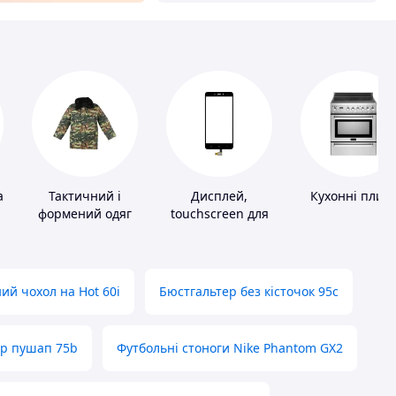
а
Тактичний і
Дисплей,
Кухонні плит
формений одяг
touchscreen для
телефонів
ий чохол на Hot 60i
Бюстгальтер без кісточок 95с
ер пушап 75b
Футбольні стоноги Nike Phantom GX2