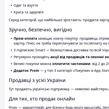
Одяг та взуття
Краса та здоров'я
Серед категорій, що найбільше зростають: продукти харчув
Зручно, безпечно, вигідно
Пром-оплата
захищає кожну покупку: продавець отриму
картку. Плюс не треба переплачувати за післяплату на 
З підпискою Smart — безкоштовна доставка по всій Украї
Регулярно проходять
акції від продавців та сезонні з
Великі покупки можна
оплатити частинами
: від 2 до 
Додаток Prom
— у топ-3 категорії «Покупки» в App Stor
Продавці з усієї України
Тут продають українські підприємці — невеликі майстерні,
Для тих, хто продає онлайн
Prom — маркетплейс для бізнесу будь-якого масштабу. Легк