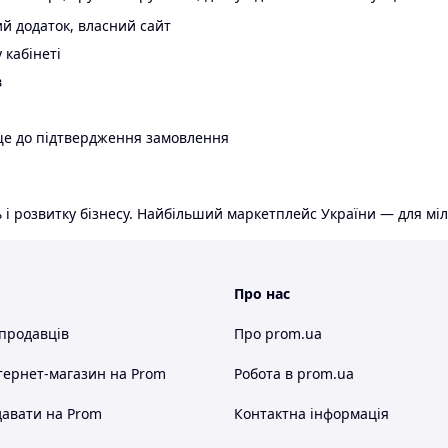
й додаток, власний сайт
 кабінеті
в
ще до підтвердження замовлення
 і розвитку бізнесу. Найбільший маркетплейс України — для міл
Про нас
 продавців
Про prom.ua
тернет-магазин
на Prom
Робота в prom.ua
авати на Prom
Контактна інформація