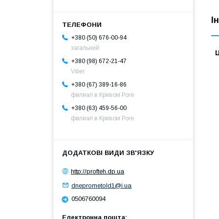
І
+380 (50) 676-00-94
загальний
Ц
+380 (98) 672-21-47
Viber
+380 (67) 389-16-86
филиал в Кривом Роге
+380 (63) 459-56-00
филиал в Кривом Роге
http://profteh.dp.ua
dneprometold1@i.ua
0506760094
Електронна пошта