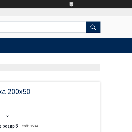
ка 200х50
в роздріб
Код:
0534