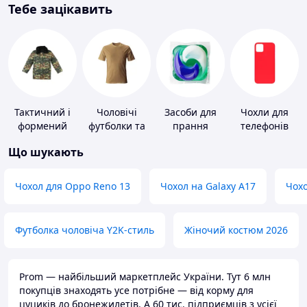
Тебе зацікавить
Тактичний і
Чоловічі
Засоби для
Чохли для
формений
футболки та
прання
телефонів
одяг
майки
Що шукають
Чохол для Oppo Reno 13
Чохол на Galaxy A17
Чохо
Футболка чоловіча Y2K-стиль
Жіночий костюм 2026
Prom — найбільший маркетплейс України. Тут 6 млн
покупців знаходять усе потрібне — від корму для
цуциків до бронежилетів. А 60 тис. підприємців з усієї