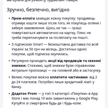
Зручно, безпечно, вигідно
Пром-оплата
захищає кожну покупку: продавець
отримує кошти лише після того, як покупець огляне і
забере замовлення. Щось не так — гроші
повертаються автоматично на картку. Плюс не
треба переплачувати за післяплату на пошті.
З підпискою Smart — безкоштовна доставка по всій
Україні за 50 грн на місяць. Достатньо однієї
покупки, щоб підписка окупилась.
Регулярно проходять
акції від продавців та сезонні
знижки.
Стежимо, щоб знижки були справжніми.
Актуальні пропозиції — на головній або в застосунку.
Великі покупки можна
оплатити частинами
: від 2
до 24 платежів. Потрібен лише кредитний ліміт у
банку.
Додаток Prom
— у топ-3 категорії «Покупки» в App
Store і має понад 10 млн завантажень у Google Play.
Купуйте зі смартфона будь-де і будь-коли.