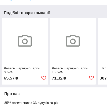
Подібні товари компанії
Деталь шарнірної арки
Деталь шарнірної арки
Шарн
80х35
150х35
65,57
71,32
307
₴
₴
Про нас
85% позитивних з 33 відгуків за рік