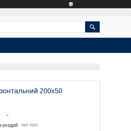
изонтальний 200х50
в роздріб
Код:
0563