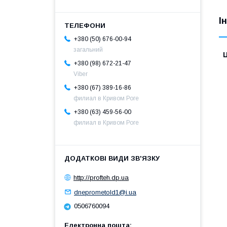
І
+380 (50) 676-00-94
загальний
Ц
+380 (98) 672-21-47
Viber
+380 (67) 389-16-86
филиал в Кривом Роге
+380 (63) 459-56-00
филиал в Кривом Роге
http://profteh.dp.ua
dneprometold1@i.ua
0506760094
Електронна пошта