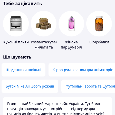
Тебе зацікавить
Кухонні плити
Розвантажувальні
Жіноча
Біодобавки
жилети та
парфумерія
плитоноски
Що шукають
без плит
Щоденники шкільні
K-pop румі костюм для аніматорів
Бутси Nike Air Zoom рожеві
Футбольні ворота та футбо
Prom — найбільший маркетплейс України. Тут 6 млн
покупців знаходять усе потрібне — від корму для
цуциків до бронежилетів. А 60 тис. підприємців з усієї