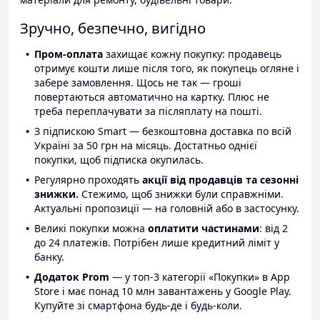
Зручно, безпечно, вигідно
Пром-оплата
захищає кожну покупку: продавець
отримує кошти лише після того, як покупець огляне і
забере замовлення. Щось не так — гроші
повертаються автоматично на картку. Плюс не
треба переплачувати за післяплату на пошті.
З підпискою Smart — безкоштовна доставка по всій
Україні за 50 грн на місяць. Достатньо однієї
покупки, щоб підписка окупилась.
Регулярно проходять
акції від продавців та сезонні
знижки.
Стежимо, щоб знижки були справжніми.
Актуальні пропозиції — на головній або в застосунку.
Великі покупки можна
оплатити частинами
: від 2
до 24 платежів. Потрібен лише кредитний ліміт у
банку.
Додаток Prom
— у топ-3 категорії «Покупки» в App
Store і має понад 10 млн завантажень у Google Play.
Купуйте зі смартфона будь-де і будь-коли.