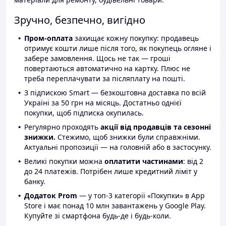
Зручно, безпечно, вигідно
Пром-оплата
захищає кожну покупку: продавець
отримує кошти лише після того, як покупець огляне і
забере замовлення. Щось не так — гроші
повертаються автоматично на картку. Плюс не
треба переплачувати за післяплату на пошті.
З підпискою Smart — безкоштовна доставка по всій
Україні за 50 грн на місяць. Достатньо однієї
покупки, щоб підписка окупилась.
Регулярно проходять
акції від продавців та сезонні
знижки.
Стежимо, щоб знижки були справжніми.
Актуальні пропозиції — на головній або в застосунку.
Великі покупки можна
оплатити частинами
: від 2
до 24 платежів. Потрібен лише кредитний ліміт у
банку.
Додаток Prom
— у топ-3 категорії «Покупки» в App
Store і має понад 10 млн завантажень у Google Play.
Купуйте зі смартфона будь-де і будь-коли.