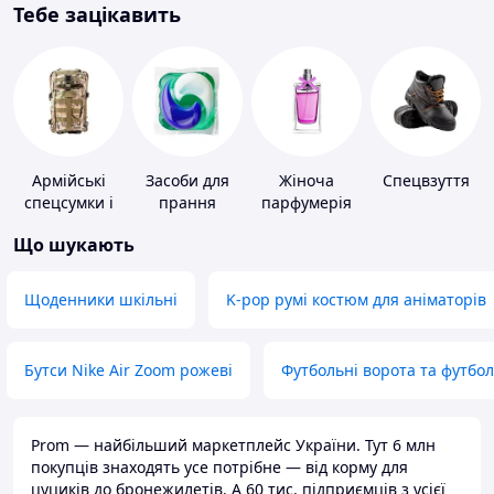
Тебе зацікавить
Армійські
Засоби для
Жіноча
Спецвзуття
спецсумки і
прання
парфумерія
рюкзаки
Що шукають
Щоденники шкільні
K-pop румі костюм для аніматорів
Бутси Nike Air Zoom рожеві
Футбольні ворота та футбо
Prom — найбільший маркетплейс України. Тут 6 млн
покупців знаходять усе потрібне — від корму для
цуциків до бронежилетів. А 60 тис. підприємців з усієї