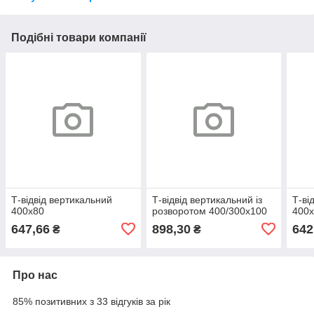
Подібні товари компанії
Т-відвід вертикальний
Т-відвід вертикальний із
Т-ві
400х80
розворотом 400/300х100
400
647,66
898,30
642
₴
₴
Про нас
85% позитивних з 33 відгуків за рік