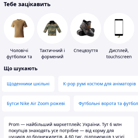
Тебе зацікавить
Чоловічі
Тактичний і
Спецвзуття
Дисплей,
футболки та
формений
touchscreen
майки
одяг
для телефонів
Що шукають
Щоденники шкільні
K-pop румі костюм для аніматорів
Бутси Nike Air Zoom рожеві
Футбольні ворота та футбо
Prom — найбільший маркетплейс України. Тут 6 млн
покупців знаходять усе потрібне — від корму для
цуциків до бронежилетів. А 60 тис. підприємців з усієї