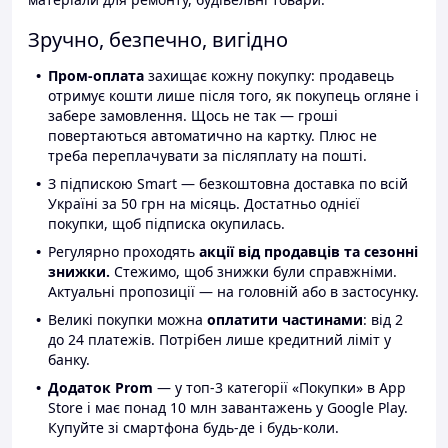
Зручно, безпечно, вигідно
Пром-оплата
захищає кожну покупку: продавець
отримує кошти лише після того, як покупець огляне і
забере замовлення. Щось не так — гроші
повертаються автоматично на картку. Плюс не
треба переплачувати за післяплату на пошті.
З підпискою Smart — безкоштовна доставка по всій
Україні за 50 грн на місяць. Достатньо однієї
покупки, щоб підписка окупилась.
Регулярно проходять
акції від продавців та сезонні
знижки.
Стежимо, щоб знижки були справжніми.
Актуальні пропозиції — на головній або в застосунку.
Великі покупки можна
оплатити частинами
: від 2
до 24 платежів. Потрібен лише кредитний ліміт у
банку.
Додаток Prom
— у топ-3 категорії «Покупки» в App
Store і має понад 10 млн завантажень у Google Play.
Купуйте зі смартфона будь-де і будь-коли.