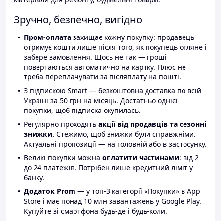
Зручно, безпечно, вигідно
Пром-оплата
захищає кожну покупку: продавець
отримує кошти лише після того, як покупець огляне і
забере замовлення. Щось не так — гроші
повертаються автоматично на картку. Плюс не
треба переплачувати за післяплату на пошті.
З підпискою Smart — безкоштовна доставка по всій
Україні за 50 грн на місяць. Достатньо однієї
покупки, щоб підписка окупилась.
Регулярно проходять
акції від продавців та сезонні
знижки.
Стежимо, щоб знижки були справжніми.
Актуальні пропозиції — на головній або в застосунку.
Великі покупки можна
оплатити частинами
: від 2
до 24 платежів. Потрібен лише кредитний ліміт у
банку.
Додаток Prom
— у топ-3 категорії «Покупки» в App
Store і має понад 10 млн завантажень у Google Play.
Купуйте зі смартфона будь-де і будь-коли.