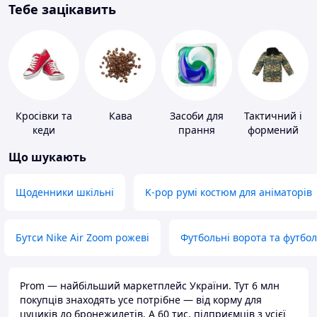
Тебе зацікавить
Кросівки та
Кава
Засоби для
Тактичний і
кеди
прання
формений
одяг
Що шукають
Щоденники шкільні
K-pop румі костюм для аніматорів
Бутси Nike Air Zoom рожеві
Футбольні ворота та футбо
Prom — найбільший маркетплейс України. Тут 6 млн
покупців знаходять усе потрібне — від корму для
цуциків до бронежилетів. А 60 тис. підприємців з усієї