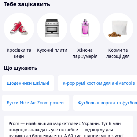
Тебе зацікавить
Кросівки та
Кухонні плити
Жіноча
Корми та
кеди
парфумерія
ласощі для
домашніх
Що шукають
тварин і
птахів
Щоденники шкільні
K-pop румі костюм для аніматорів
Бутси Nike Air Zoom рожеві
Футбольні ворота та футбо
Prom — найбільший маркетплейс України. Тут 6 млн
покупців знаходять усе потрібне — від корму для
цуциків до бронежилетів. А 60 тис. підприємців з усієї