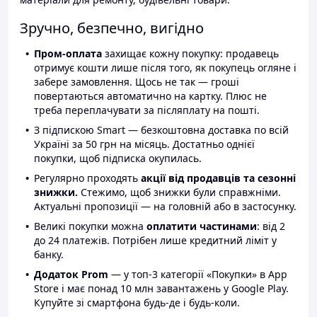
Зручно, безпечно, вигідно
Пром-оплата
захищає кожну покупку: продавець
отримує кошти лише після того, як покупець огляне і
забере замовлення. Щось не так — гроші
повертаються автоматично на картку. Плюс не
треба переплачувати за післяплату на пошті.
З підпискою Smart — безкоштовна доставка по всій
Україні за 50 грн на місяць. Достатньо однієї
покупки, щоб підписка окупилась.
Регулярно проходять
акції від продавців та сезонні
знижки.
Стежимо, щоб знижки були справжніми.
Актуальні пропозиції — на головній або в застосунку.
Великі покупки можна
оплатити частинами
: від 2
до 24 платежів. Потрібен лише кредитний ліміт у
банку.
Додаток Prom
— у топ-3 категорії «Покупки» в App
Store і має понад 10 млн завантажень у Google Play.
Купуйте зі смартфона будь-де і будь-коли.