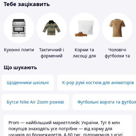
Тебе зацікавить
Кухонні плити
Тактичний і
Корми та
Чоловічі
формений
ласощі для
футболки та
одяг
домашніх
майки
Що шукають
тварин і
птахів
Щоденники шкільні
K-pop румі костюм для аніматорів
Бутси Nike Air Zoom рожеві
Футбольні ворота та футбо
Prom — найбільший маркетплейс України. Тут 6 млн
покупців знаходять усе потрібне — від корму для
цуциків до бронежилетів. А 60 тис. підприємців з усієї