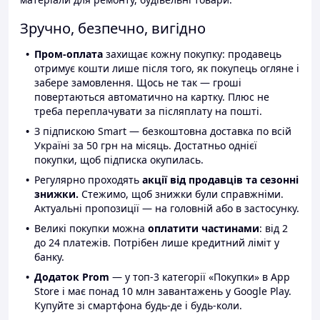
Зручно, безпечно, вигідно
Пром-оплата
захищає кожну покупку: продавець
отримує кошти лише після того, як покупець огляне і
забере замовлення. Щось не так — гроші
повертаються автоматично на картку. Плюс не
треба переплачувати за післяплату на пошті.
З підпискою Smart — безкоштовна доставка по всій
Україні за 50 грн на місяць. Достатньо однієї
покупки, щоб підписка окупилась.
Регулярно проходять
акції від продавців та сезонні
знижки.
Стежимо, щоб знижки були справжніми.
Актуальні пропозиції — на головній або в застосунку.
Великі покупки можна
оплатити частинами
: від 2
до 24 платежів. Потрібен лише кредитний ліміт у
банку.
Додаток Prom
— у топ-3 категорії «Покупки» в App
Store і має понад 10 млн завантажень у Google Play.
Купуйте зі смартфона будь-де і будь-коли.