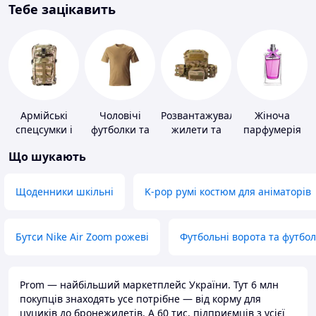
Тебе зацікавить
Армійські
Чоловічі
Розвантажувальні
Жіноча
спецсумки і
футболки та
жилети та
парфумерія
рюкзаки
майки
плитоноски
Що шукають
без плит
Щоденники шкільні
K-pop румі костюм для аніматорів
Бутси Nike Air Zoom рожеві
Футбольні ворота та футбо
Prom — найбільший маркетплейс України. Тут 6 млн
покупців знаходять усе потрібне — від корму для
цуциків до бронежилетів. А 60 тис. підприємців з усієї