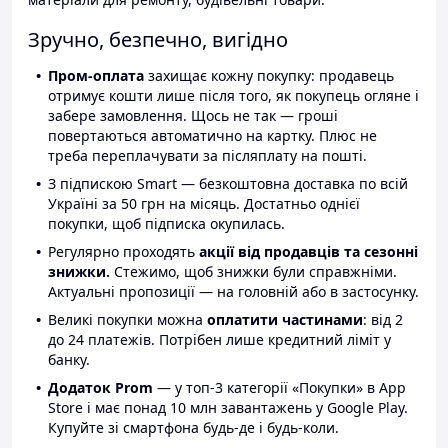
Зручно, безпечно, вигідно
Пром-оплата
захищає кожну покупку: продавець
отримує кошти лише після того, як покупець огляне і
забере замовлення. Щось не так — гроші
повертаються автоматично на картку. Плюс не
треба переплачувати за післяплату на пошті.
З підпискою Smart — безкоштовна доставка по всій
Україні за 50 грн на місяць. Достатньо однієї
покупки, щоб підписка окупилась.
Регулярно проходять
акції від продавців та сезонні
знижки.
Стежимо, щоб знижки були справжніми.
Актуальні пропозиції — на головній або в застосунку.
Великі покупки можна
оплатити частинами
: від 2
до 24 платежів. Потрібен лише кредитний ліміт у
банку.
Додаток Prom
— у топ-3 категорії «Покупки» в App
Store і має понад 10 млн завантажень у Google Play.
Купуйте зі смартфона будь-де і будь-коли.