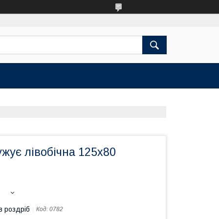
жує лівобічна 125х80
в роздріб
Код:
0782