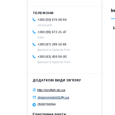
І
+380 (50) 676-00-94
загальний
Ц
+380 (98) 672-21-47
Viber
+380 (67) 389-16-86
филиал в Кривом Роге
+380 (63) 459-56-00
филиал в Кривом Роге
http://profteh.dp.ua
dneprometold1@i.ua
0506760094
Електронна пошта