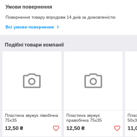
Умови повернення
Повернення товару впродовж 14 днів за домовленістю
Всі умови повернення
Подібні товари компанії
Пластина звужує лівобічна
Пластина звужує
Плас
75х35
правобічна 75х35
50х
12,50
12,50
11,
₴
₴