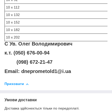
10 х 112
10 х 132
10 х 152
10 х 182
10 х 202
С Ув. Олег Володимирович
к.т. (050) 676-00-94
(098) 672-21-47
Email: dneprometold1@i.ua
Приховати
Умови доставки
Доставка здійснюється тільки по передоплаті.