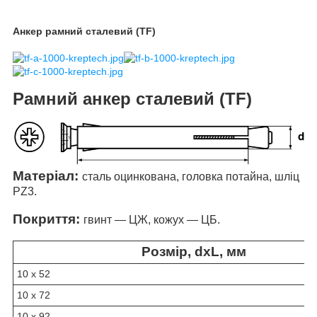
Анкер рамний сталевий (TF)
Рамний а
нкер сталевий (TF)
Матеріал:
сталь оцинкована, головка потайна, шліц
PZ3.
Покриття:
гвинт — ЦЖ, кожух — ЦБ.
Розмір, dxL, мм
10 х 52
10 х 72
10 х 92