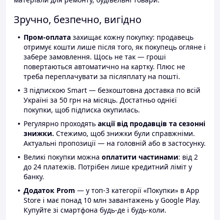
Зручно, безпечно, вигідно
Пром-оплата
захищає кожну покупку: продавець
отримує кошти лише після того, як покупець огляне і
забере замовлення. Щось не так — гроші
повертаються автоматично на картку. Плюс не
треба переплачувати за післяплату на пошті.
З підпискою Smart — безкоштовна доставка по всій
Україні за 50 грн на місяць. Достатньо однієї
покупки, щоб підписка окупилась.
Регулярно проходять
акції від продавців та сезонні
знижки.
Стежимо, щоб знижки були справжніми.
Актуальні пропозиції — на головній або в застосунку.
Великі покупки можна
оплатити частинами
: від 2
до 24 платежів. Потрібен лише кредитний ліміт у
банку.
Додаток Prom
— у топ-3 категорії «Покупки» в App
Store і має понад 10 млн завантажень у Google Play.
Купуйте зі смартфона будь-де і будь-коли.