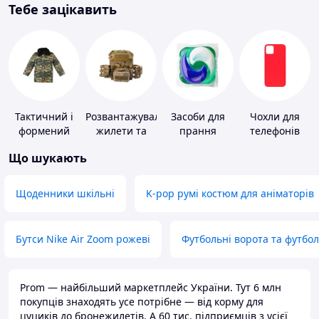
Тебе зацікавить
Тактичний і
Розвантажувальні
Засоби для
Чохли для
формений
жилети та
прання
телефонів
одяг
плитоноски
Що шукають
без плит
Щоденники шкільні
K-pop румі костюм для аніматорів
Бутси Nike Air Zoom рожеві
Футбольні ворота та футбо
Prom — найбільший маркетплейс України. Тут 6 млн
покупців знаходять усе потрібне — від корму для
цуциків до бронежилетів. А 60 тис. підприємців з усієї