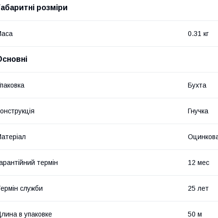
Габаритні розміри
Маса
0.31 кг
Основні
паковка
Бухта
онструкція
Гнучка
атеріал
Оцинкова
арантійний термін
12 мес
ермін служби
25 лет
лина в упаковке
50 м