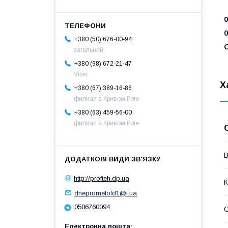
0
0
+380 (50) 676-00-94
загальний
+380 (98) 672-21-47
Viber
Х
+380 (67) 389-16-86
филиал в Кривом Роге
+380 (63) 459-56-00
филиал в Кривом Роге
В
http://profteh.dp.ua
К
dneprometold1@i.ua
0506760094
С
Електронна пошта