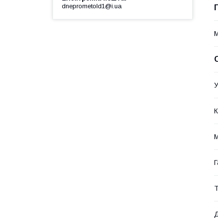
dneprometold1@i.ua
У
К
М
Г
Т
Д