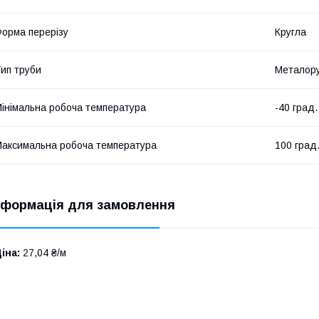
орма перерізу
Кругла
ип труби
Металор
інімальна робоча температура
-40 град.
аксимальна робоча температура
100 град
нформація для замовлення
іна:
27,04 ₴/м