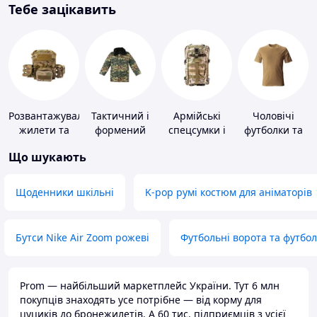
Тебе зацікавить
Розвантажувальні
Тактичний і
Армійські
Чоловічі
жилети та
формений
спецсумки і
футболки та
плитоноски
одяг
рюкзаки
майки
Що шукають
без плит
Щоденники шкільні
K-pop румі костюм для аніматорів
Бутси Nike Air Zoom рожеві
Футбольні ворота та футбо
Prom — найбільший маркетплейс України. Тут 6 млн
покупців знаходять усе потрібне — від корму для
цуциків до бронежилетів. А 60 тис. підприємців з усієї