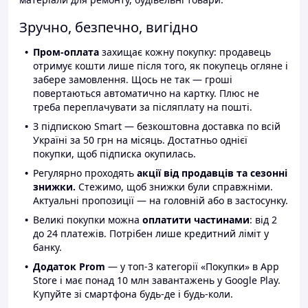
Зручно, безпечно, вигідно
Пром-оплата
захищає кожну покупку: продавець
отримує кошти лише після того, як покупець огляне і
забере замовлення. Щось не так — гроші
повертаються автоматично на картку. Плюс не
треба переплачувати за післяплату на пошті.
З підпискою Smart — безкоштовна доставка по всій
Україні за 50 грн на місяць. Достатньо однієї
покупки, щоб підписка окупилась.
Регулярно проходять
акції від продавців та сезонні
знижки.
Стежимо, щоб знижки були справжніми.
Актуальні пропозиції — на головній або в застосунку.
Великі покупки можна
оплатити частинами
: від 2
до 24 платежів. Потрібен лише кредитний ліміт у
банку.
Додаток Prom
— у топ-3 категорії «Покупки» в App
Store і має понад 10 млн завантажень у Google Play.
Купуйте зі смартфона будь-де і будь-коли.