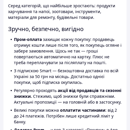
Серед категорій, що найбільше зростають: продукти
харчування та напої, зоотовари, інструменти,
матеріали для ремонту, будівельні товари.
Зручно, безпечно, вигідно
Пром-оплата
захищає кожну покупку: продавець
отримує кошти лише після того, як покупець огляне і
забере замовлення. Щось не так — гроші
повертаються автоматично на картку. Плюс не
треба переплачувати за післяплату на пошті.
З підпискою Smart — безкоштовна доставка по всій
Україні за 50 грн на місяць. Достатньо однієї
покупки, щоб підписка окупилась.
Регулярно проходять
акції від продавців та сезонні
знижки.
Стежимо, щоб знижки були справжніми.
Актуальні пропозиції — на головній або в застосунку.
Великі покупки можна
оплатити частинами
: від 2
до 24 платежів. Потрібен лише кредитний ліміт у
банку.
Додаток Prom
— у топ-3 категорії «Покупки» в App