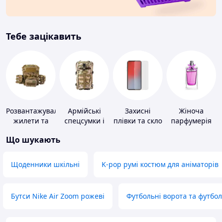
Тебе зацікавить
Розвантажувальні
Армійські
Захисні
Жіноча
жилети та
спецсумки і
плівки та скло
парфумерія
плитоноски
рюкзаки
для
Що шукають
без плит
портативних
пристроїв
Щоденники шкільні
K-pop румі костюм для аніматорів
Бутси Nike Air Zoom рожеві
Футбольні ворота та футбо