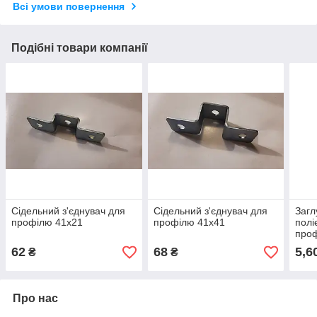
Всі умови повернення
Подібні товари компанії
Сідельний з'єднувач для
Сідельний з'єднувач для
Загл
профілю 41х21
профілю 41х41
полі
про
62
68
5,6
₴
₴
Про нас